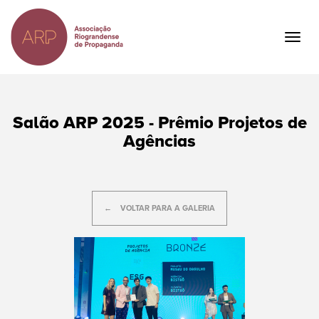
Ir
para
o
Togg
conteúdo
navig
principal
Salão ARP 2025 - Prêmio Projetos de
Agências
VOLTAR PARA A GALERIA