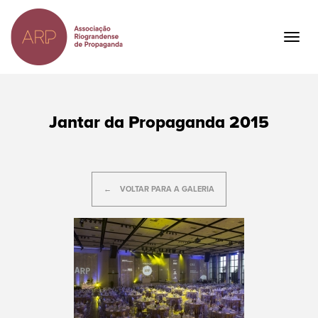
Ir
para
o
Togg
conteúdo
navig
principal
Jantar da Propaganda 2015
VOLTAR PARA A GALERIA