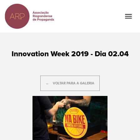
Ir
para
o
Togg
conteúdo
navig
principal
Innovation Week 2019 - Dia 02.04
VOLTAR PARA A GALERIA