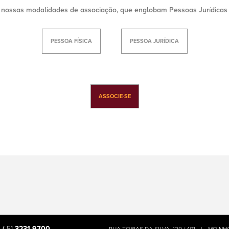
a nossas modalidades de associação, que englobam Pessoas Jurídicas 
PESSOA FÍSICA
PESSOA JURÍDICA
ASSOCIE-SE
 /
51
3231.9700
RUA TOBIAS DA SILVA, 120 / 401
|
MOINH