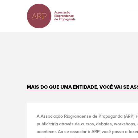
Ir
para
o
conteúdo
principal
MAIS DO QUE UMA ENTIDADE, VOCÊ VAI SE A
A Associação Riograndense de Propaganda (ARP) rep
publicitária através de cursos, debates, workshops,
acontecer. Ao se associar à ARP, você passa a faze