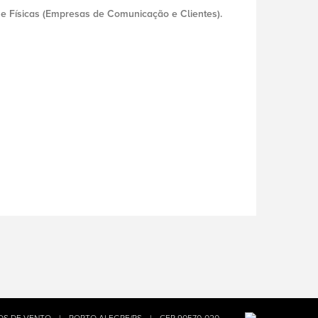
e Físicas (Empresas de Comunicação e Clientes).
OS DE VENTO
|
PORTO ALEGRE/RS
|
CEP 90570-020