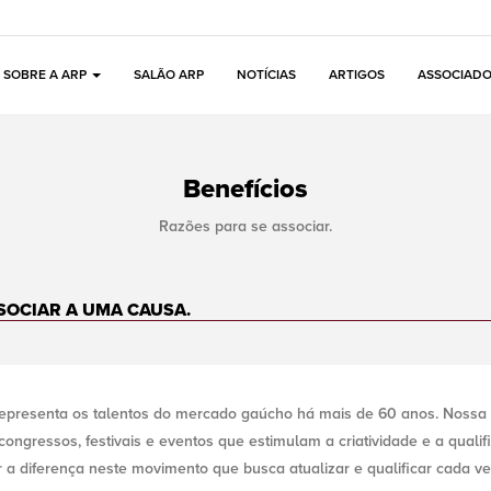
SOBRE A ARP
SALÃO ARP
NOTÍCIAS
ARTIGOS
ASSOCIAD
Benefícios
Razões para se associar.
SSOCIAR A UMA CAUSA.
resenta os talentos do mercado gaúcho há mais de 60 anos. Nossa ba
 congressos, festivais e eventos que estimulam a criatividade e a quali
r a diferença neste movimento que busca atualizar e qualificar cada 