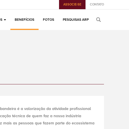
ASSOCIE-SE
CONTATO
OS
BENEFÍCIOS
FOTOS
PESQUISAS ARP
ndeira é a valorização da atividade profissional
ficação técnica de quem faz a nossa indústria
vez mais as pessoas que fazem parte do ecossistema