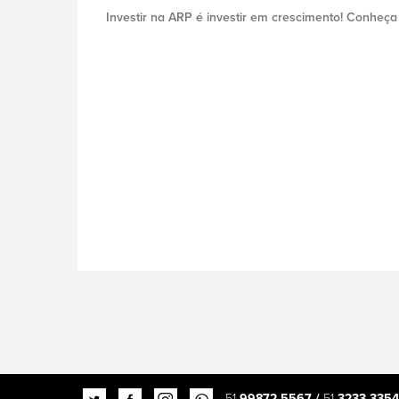
Investir na ARP é investir em crescimento! Conheç
51
99872.5567 /
51
3233.3354