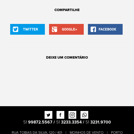
COMPARTILHE
Facebook
Twitter
Goggle+
DEIXE UM COMENTÁRIO
Twitter
Facebook
Instagram
Whatsapp
51
99872.5567 /
51
3233.3354 /
51
3231.9700
RUA TOBIAS DA SILVA, 120 / 401
|
MOINHOS DE VENTO
|
PORTO