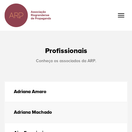
Ir
para
o
Togg
conteúdo
navig
principal
Profissionais
Conheça os associados da ARP.
Adriana Amaro
Adriana Machado