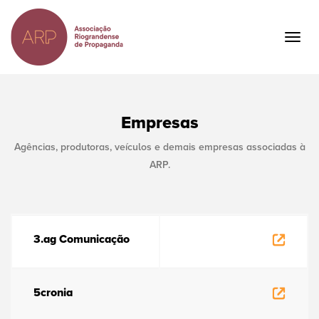
Ir
para
o
Togg
conteúdo
navig
principal
Empresas
Agências, produtoras, veículos e demais empresas associadas à
ARP.
3.ag Comunicação
5cronia