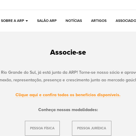
SOBRE A ARP
SALÃO ARP
NOTÍCIAS
ARTIGOS
ASSOCIAD
Associe-se
Rio Grande do Sul, já está junto da ARP! Torne-se nosso sócio e apro
nexão, representação, presença e crescimento junto ao mercado gaúc
Clique aqui e confira todos os benefícios disponíveis.
Conheça nossas modalidades:
PESSOA FÍSICA
PESSOA JURÍDICA