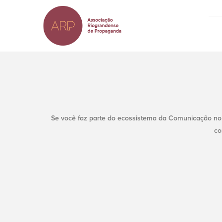
Ir
para
o
conteúdo
principal
Se você faz parte do ecossistema da Comunicação no 
co