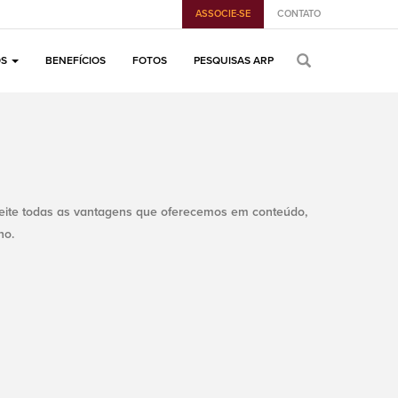
ASSOCIE-SE
CONTATO
OS
BENEFÍCIOS
FOTOS
PESQUISAS ARP
veite todas as vantagens que oferecemos em conteúdo,
ho.