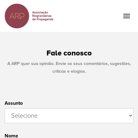
Ir
para
o
Togg
conteúdo
navig
principal
Fale conosco
A ARP quer sua opinião. Envie os seus comentários, sugestões,
críticas e elogios.
Assunto
Nome