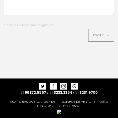
*Todos os campos são obrigatórios.
ENVIAR
Twitter
Facebook
Instagram
Whatsapp
51
99872.5567 /
51
3233.3354 /
51
3231.9700
RUA TOBIAS DA SILVA, 120 / 401
|
MOINHOS DE VENTO
|
PORTO
ALEGRE/RS
|
CEP 90570-020